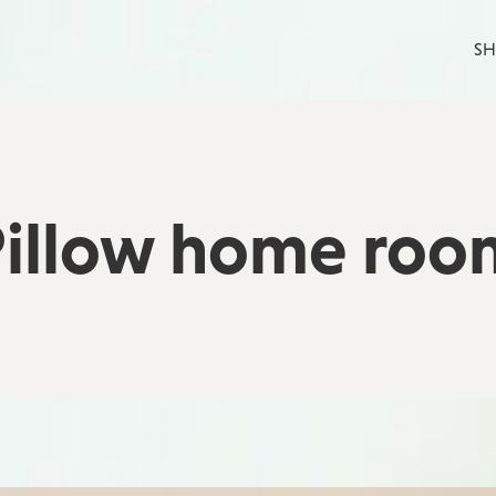
S
Pillow home roo