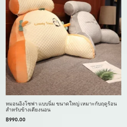
หมอนอิงโซฟา แบบนิ่ม ขนาดใหญ่ เหมาะกับฤดูร้อน
สําหรับข้างเตียงนอน
฿
990.00