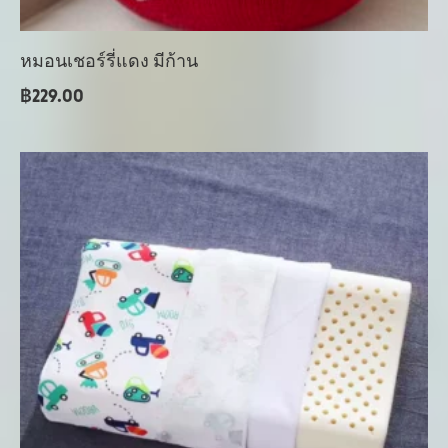
หมอนเชอร์รี่แดง มีก้าน
฿
229.00