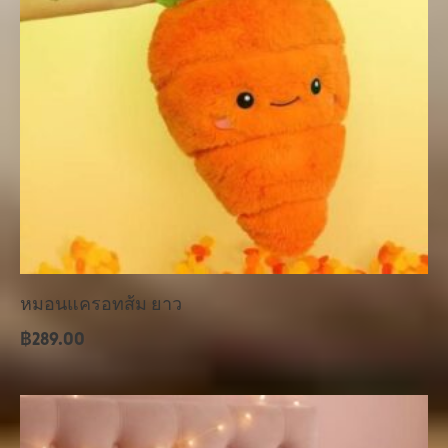
หมอนแครอทส้ม ยาว
฿
289.00