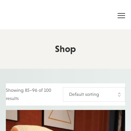
Shop
Showing 85–96 of 100
results