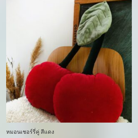
หมอนเชอร์รี่คู่ สีแดง