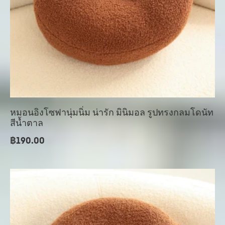
หมอนอิงโซฟานุ่มนิ่ม น่ารัก มินิมอล รูปทรงกลมโดนัท
สีน้ำตาล
฿
190.00