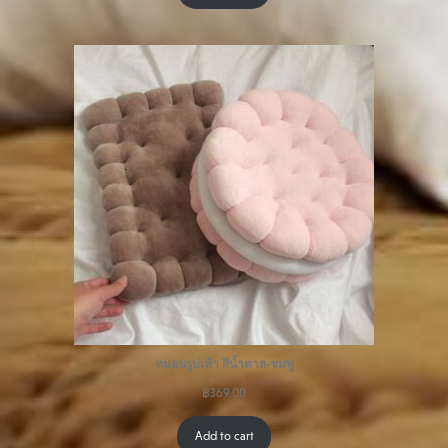
หมอนรูปเท้า สีน้ำตาล-ชมพู
฿
369.00
Add to cart