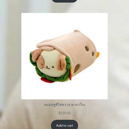
หมอนซูชิไข่หวาน ทามาโกะ
฿
259.00
Add to cart